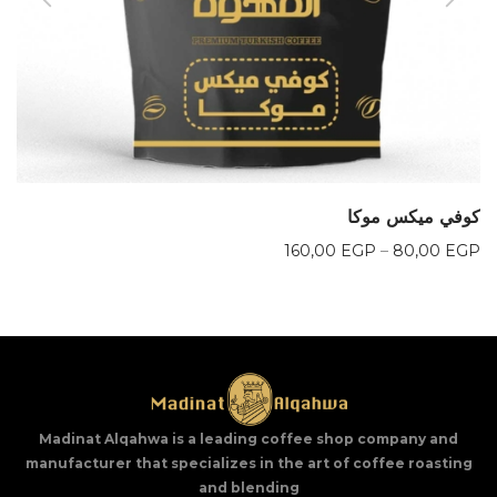
كوفي ميكس موكا
نطاق
160,00
EGP
–
80,00
EGP
السعر:
من
خلال
Madinat Alqahwa is a leading coffee shop company and
manufacturer that specializes in the art of coffee roasting
and blending