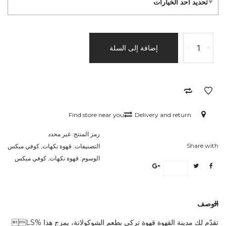
كمية
+
-
إضافة إلى السلة
قهوة
شوكولاتة
مدينة
القهوة
Find store near you
Delivery and return
رمز المنتج:
غير محدد
Share with
التصنيفات:
قهوة نكهات
,
كوفي ميكس
الوسوم:
قهوة نكهات
,
كوفي ميكس
Save
الوصف
تقدّم لك مدينة القهوة قهوة تركي بطعم الشوكولاتة، يمزج هذا %LS